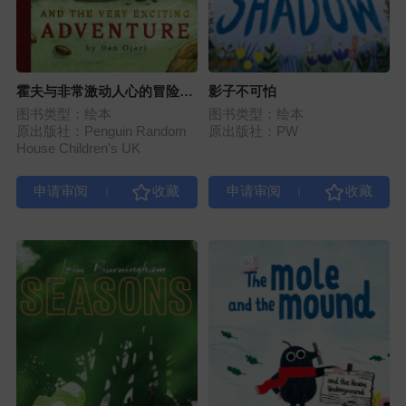
霍夫与非常激动人心的冒险
影子不可怕
（2册）
图书类型：绘本
图书类型：绘本
原出版社：Penguin Random
原出版社：PW
House Children's UK
|
|