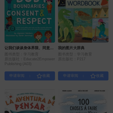
让我们谈谈身体界限、同意与
我的图片大辞典
尊重
图书类型：学习教育
图书类型：学习教育
原出版社：Educate2Empower
原出版社：P217
Publishing (A03)
|
|