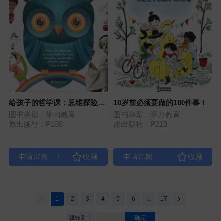
给孩子的哲学课：思维探险之
10岁前必须要做的100件事！
旅
图书类型：学习教育
图书类型：学习教育
原出版社：P138
原出版社：P213
|
|
1
2
3
4
5
6
...
17
跳转到：
确定