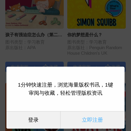
孩子有强迫症怎么办（第二
你的梦想是什么？
版）
图书类型：学习教育
图书类型：学习教育
原出版社：APA
原出版社：Penguin Random
House Children's UK
|
|
1分钟快速注册，浏览海量版权书讯，1键
审阅与收藏，轻松管理版权资讯
登录
立即注册