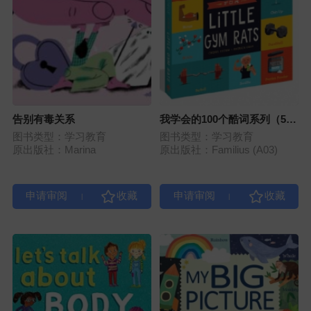
告别有毒关系
我学会的100个酷词系列（5
册）
图书类型：学习教育
图书类型：学习教育
原出版社：Marina
原出版社：Familius (A03)
|
|