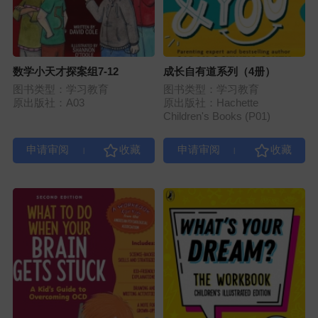
数学小天才探案组7-12
成长自有道系列（4册）
图书类型：学习教育
图书类型：学习教育
原出版社：A03
原出版社：Hachette
Children's Books (P01)
|
|