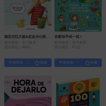
搞定记忆大盗&赶走分心怪
在家动手试一试！
（共2册）
图书类型：学习教育
图书类型：学习教育
原出版社：AMG
原出版社：P122
|
|