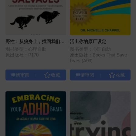
野性：从狼身上，找回我们遗
活出你的原厂设定
忘的内在智慧
图书类型：心理自助
图书类型：心理自助
原出版社：P170
原出版社：Books That Save
Lives (A03)
|
|