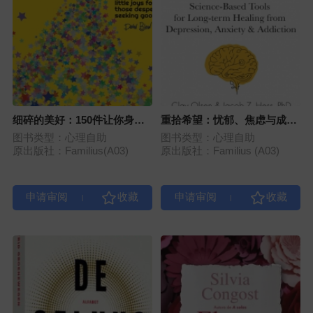
细碎的美好：150件让你身心
重拾希望：忧郁、焦虑与成瘾
愉悦的小事
的科学自救手册
图书类型：心理自助
图书类型：心理自助
原出版社：Familius(A03)
原出版社：Familius (A03)
|
|