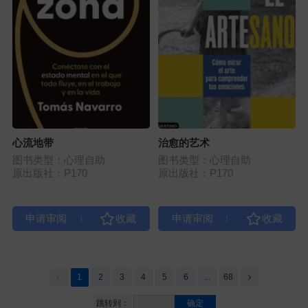
心流地带
治愈的艺术
图书类型：心理自助
图书类型：心理自助
原出版社：P170
原出版社：P170
|
|
1
2
3
4
5
6
...
68
跳转到：
确定