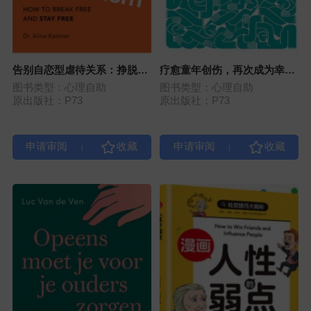
告别自恋型虐待关系：挣脱控
疗愈童年创伤，再次成为幸福
制，重获自由
完整的自己
图书类型：心理自助
图书类型：心理自助
原出版社：P73
原出版社：P73
|
|