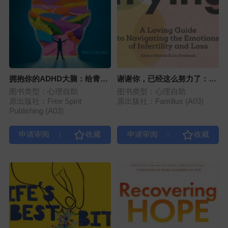
拥抱你的ADHD大脑：给青少
谢谢你，已经这么努力了：给
年的实用成长指南
备孕路上受伤的你
图书类型：心理自助
图书类型：心理自助
原出版社：Free Spirit
原出版社：Familius (A03)
Publishing (A03)
|
|