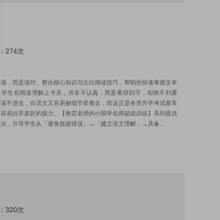
：274次
:
多读，而是读对。整合核心知识与文白阅读技巧，帮助你快速掌握文本
多学生在阅读理解上卡关，并非不认真，而是看得到字，却抓不到重
文读不进去，白话文又容易被细节牵着走，而这正是各类升学考试最常
最容易拉开差距的能力。【詹芸老师的小国学名师超级训练】系列提供
法，引导学生从「避免低级错误」→「建立语文理解」→具备...
：320次