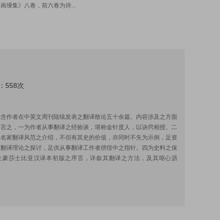
画墁集》八卷，前六卷为诗...
：558次
:
包含作者在中英文周刊陆续发表之翻译散论五十余篇。内容涉及之方面
略言之，一为作者从事翻译之经验谈，堪称金针度人，以诀窍相授。二
译名家翻译风范之介绍，不但有其史的价值，亦同时不失为示例，足资
为翻译理论之探讨，足供从事翻译工作者徬徨中之指针。四为史料之保
生豪莎士比亚汉译本初版之序言，详叙其翻译之方法，及其呕心沥