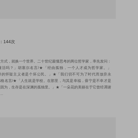
：144次
:
考方式，就换一个世界。二十世纪最懂思考的两位哲学家，率先发问：
懂活吗？」胡塞尔名言/★「经由孤独，一个人才成为哲学家。」
好的怀疑主义者是个坏公民。」★「我们切不可为了时代而放弃永
德格名言/★「人生就是学校。在那里，与其是幸福，毋宁是不幸才是
。因为，生存是在深渊的孤独里。」★「一朵花的美丽在于它曾经凋谢
..