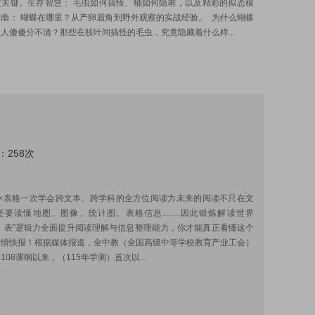
定关键。生存智慧： 毛虫如何搞怪、蛹如何隐匿，以及精彩的拟态模
南： 蝴蝶在哪里？从产卵眉角到野外观察的实战经验。 为什么蝴蝶
人傻傻分不清？那些在枝叶间搞怪的毛虫，究竟隐藏着什么样...
：258次
:
像×表格一次学会跨文本、跨学科的全方位阅读力未来的阅读不只在文
还要读懂地图、图像、统计图、表格信息……因此锻炼解读世界
、表”逻辑力全面提升阅读理解与信息整理能力，你才能真正看懂这个
考情快报！根据媒体报道，全中教（全国高级中等学校教育产业工会）
108课纲以来，（115年学测）首次以...