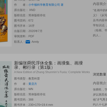
内容简介
作 者：
小牛顿科学教育有限公司 著
原出版社：
XND
“名画中的
版权信息：简体版权存在
义》《从
丛书内容丰
图书页码：672
学知识点
图书开本：16开
（绘画、
出版日期：2020年7月
的人...
审阅资料：PDF
联系人：
Annty
新编张舜民浮休全集：画墁集、画墁
录、郴行录（第1版）
A New Edition of Zhang Shunmin’s Fuxiu: Complete Works
浏览数量
图书类型：教育科普
内容简介
作 者：
黄启方
原出版社：
WN
张舜民，字
版权信息：简体版权存在
岁以第四
图书页码：388
他“才气秀
约八十七
图书开本：230×170×19.4 mm