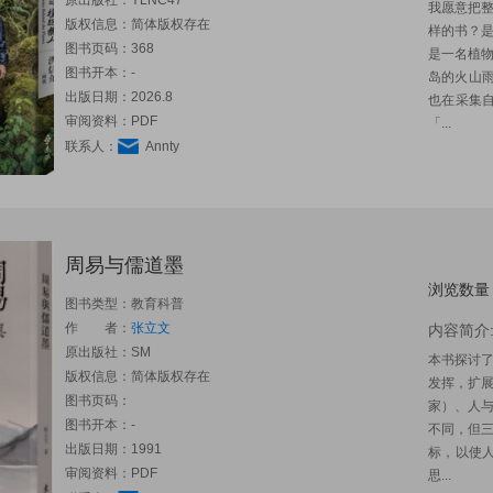
原出版社：
YLNC47
我愿意把
版权信息：简体版权存在
样的书？
图书页码：368
是一名植
图书开本：-
岛的火山
出版日期：2026.8
也在采集
审阅资料：PDF
「...
联系人：
Annty
周易与儒道墨
浏览数量
图书类型：教育科普
作 者：
张立文
内容简介
原出版社：
SM
本书探讨
版权信息：简体版权存在
发挥，扩
图书页码：
家）、人
图书开本：-
不同，但
出版日期：1991
标，以使
审阅资料：PDF
思...