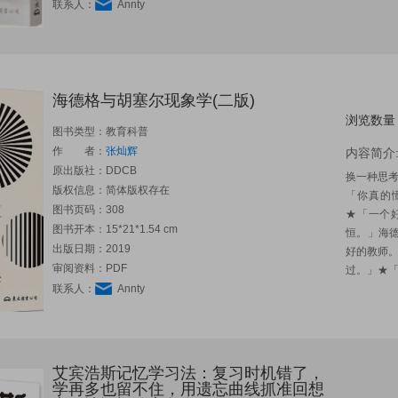
联系人：
Annty
海德格与胡塞尔现象学(二版)
浏览数量
图书类型：教育科普
作 者：
张灿辉
内容简介
原出版社：
DDCB
换一种思
版权信息：简体版权存在
「你真的
图书页码：308
★「一个
图书开本：15*21*1.54 cm
恒。」海
出版日期：2019
好的教师
审阅资料：PDF
过。」★「.
联系人：
Annty
艾宾浩斯记忆学习法：复习时机错了，
学再多也留不住，用遗忘曲线抓准回想