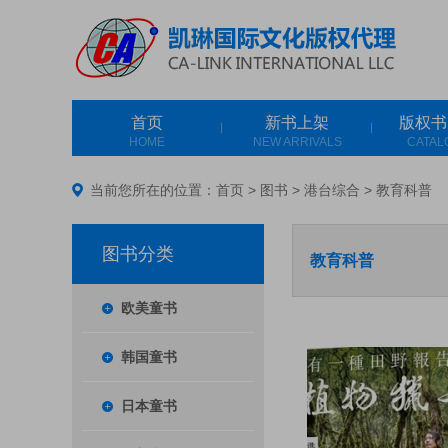
首页
新书上架
版权书
HOME
NEW ARRIVALS
CATAL
当前您所在的位置：
首页
>
图书
>
港台综合
>
教育科普
图书分类
教育科普
欧美童书
韩国童书
日本童书