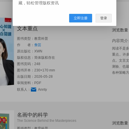
藏，轻松管理版权资讯
【詹芸国文】看清楚！ 核心知识 × 文白
阅读：小国学名师超级训练，整合核心
立即注册
登录
知识与文白阅读技巧，帮助你快速掌握
文本重点
浏览数量
图书类型：教育科普
内容简介
作 者：
詹芸
阅读不是
原出版社：
XWN
重点。许
版权信息：简体版权存在
点。文言
图书页码：248
测验、也
图书开本：230×170 mm
各种策略方
出版日期：2026-05-28
审阅资料：PDF
联系人：
Annty
名画中的科学
The Science Behind the Masterpieces
浏览数量
图书类型：教育科普