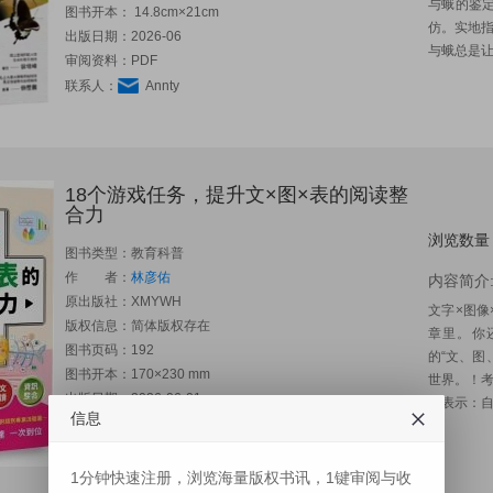
与蛾的鉴
图书开本： 14.8cm×21cm
仿。实地指
出版日期：2026-06
与蛾总是让
审阅资料：PDF
联系人：
Annty
18个游戏任务，提升文×图×表的阅读整
合力
浏览数量
图书类型：教育科普
作 者：
林彦佑
内容简介
原出版社：
XMYWH
文字×图
版权信息：简体版权存在
章里。你
图书页码：192
的“文、图
图书开本：170×230 mm
世界。！
出版日期：2026-06-01
曾表示：自
信息
审阅资料：PDF
联系人：
Annty
1分钟快速注册，浏览海量版权书讯，1键审阅与收