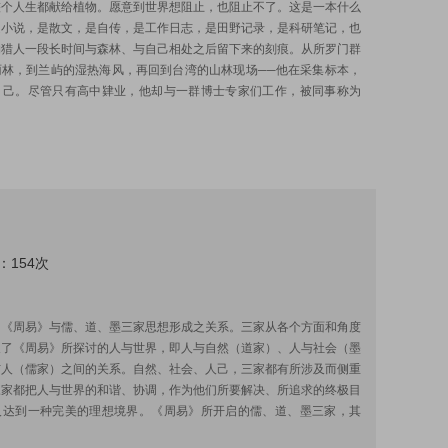
整个人生都献给植物。愿意到世界想阻止，也阻止不了。这是一本什么
是小说，是散文，是自传，是工作日志，是田野记录，是科研笔记，也
物猎人一段长时间与森林、与自己相处之后留下来的刻痕。从所罗门群
雨林，到兰屿的湿热海风，再回到台湾的山林现场──他在采集标本，
自己。尽管只有高中肄业，他却与一群博士专家们工作，被同事称为
：154次
:
了《周易》与儒、道、墨三家思想形成之关系。三家从各个方面和角度
展了《周易》所探讨的人与世界，即人与自然（道家）、人与社会（墨
与人（儒家）之间的关系。自然、社会、人己，三家都有所涉及而侧重
三家都把人与世界的和谐、协调，作为他们所要解决、所追求的终极目
人达到一种完美的理想境界。《周易》所开启的儒、道、墨三家，其