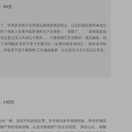
：94次
:
错了，学再多也留不住用遗忘曲线抓准回想点，让记忆稳定留存★遗忘
常的？很多人在看书或听课的当下会觉得：「我懂了。」「原来就是这
」但总是过没几天就忘个精光……只要搞懂艾宾浩斯的「遗忘曲线」就
当下的理解其实并不等于长期记忆！如果你曾觉得自己：‧拼命读书却
，怀疑是不是不够聪明‧工作越做越累，以为是压力太大无法正常发...
：140次
:
虫到「蛹」远找不到的拟态秀，本书集结多年观察经验，带你穿梭田
蝶产卵的细致眉角，以及华丽翅膀下的生存智慧。 辨识心法： 蝴蝶