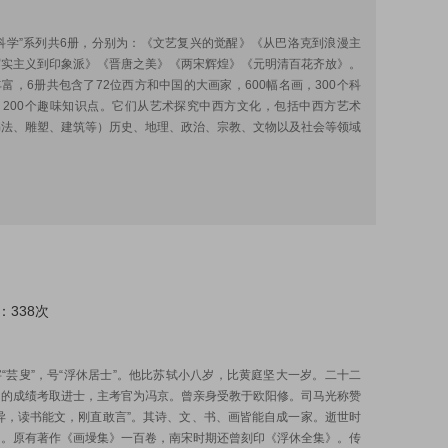
:
科学”系列共6册，分别为：《文艺复兴的觉醒》《从巴洛克到浪漫主
写实主义到印象派》《晋唐之美》《两宋辉煌》《元明清百花齐放》。
富，6册共包含了72位西方和中国的大画家，600幅名画，300个科
，200个趣味知识点。它们从艺术探究中西方文化，包括中西方艺术
书法、雕塑、建筑等）历史、地理、政治、宗教、文物以及社会等领域
：338次
:
“芸叟”，号“浮休居士”。他比苏轼小八岁，比黄庭坚大一岁。二十二
名的成绩考取进士，主考官为冯京。曾亲身受教于欧阳修。司马光称赞
异，读书能文，刚直敢言”。其诗、文、书、画皆能自成一家。逝世时
岁。原有著作《画墁集》一百卷，南宋时期还曾刻印《浮休全集》。传