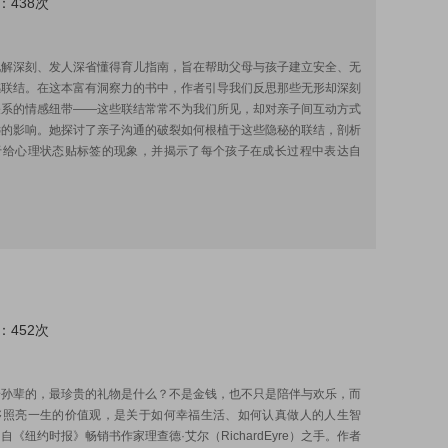
：438次
:
见解深刻、发人深省懂得育儿指南，旨在帮助父母与孩子建立安全、无
感联结。在这本富有洞察力的书中，作者引导我们反思那些无形却深刻
关系的情感纽带——这些联结常常不为我们所见，却对亲子间互动方式
远的影响。她探讨了亲子沟通的破裂如何根植于这些隐秘的联结，剖析
于给心理状态贴标签的现象，并揭示了每个孩子在成长过程中表达自
：452次
:
给孙辈的，最珍贵的礼物是什么？不是金钱，也不只是陪伴与欢乐，而
够照亮一生的价值观，是关于如何幸福生活、如何认真做人的人生智
自《纽约时报》畅销书作家理查德·艾尔（RichardEyre）之手。作者