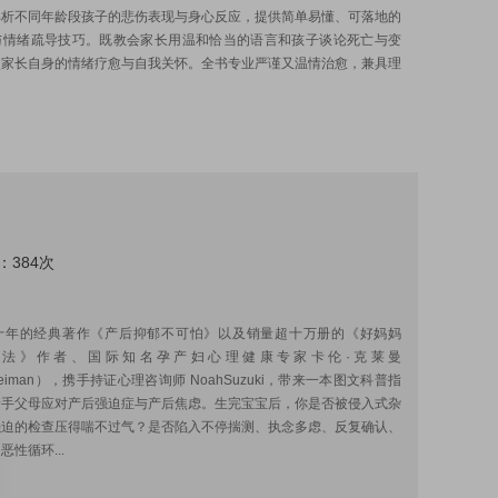
解析不同年龄段孩子的悲伤表现与身心反应，提供简单易懂、可落地的
与情绪疏导技巧。既教会家长用温和恰当的语言和孩子谈论死亡与变
照家长自身的情绪疗愈与自我关怀。全书专业严谨又温情治愈，兼具理
：384次
:
十年的经典著作《产后抑郁不可怕》以及销量超十万册的《好妈妈
想法》作者、国际知名孕产妇心理健康专家卡伦·克莱曼
Kleiman），携手持证心理咨询师 NoahSuzuki，带来一本图文科普指
新手父母应对产后强迫症与产后焦虑。生完宝宝后，你是否被侵入式杂
强迫的检查压得喘不过气？是否陷入不停揣测、执念多虑、反复确认、
性循环...