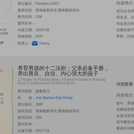
内容简介
原出版社：
Familius (A03）
版权信息：简体版权存在,繁体版权存在
诺贝尔化
图书页码：208
得其反，以
图书开本：-
结合前沿
出版日期：2026-08
自驱的孩子
奖励，比如
审阅资料：PDF
联系人：
Fanny
养育男孩的十二法则：父亲必备手册，
养出善良、自信、内心强大的孩子
12 Rules for Raising Boys: A Father's Guide to Raising
Kind, Confident and Resilient Sons
浏览数量
图书类型：家教育儿
内容简介
作 者：
Joe Warner
Rob Kemp
如今，男
原出版社：
JMP
在网络世
版权信息：简体版权存在,繁体版权存在
从算法而非
图书页码：288
息不断告
图书开本：-
够保持冷静
出版日期：2027-01