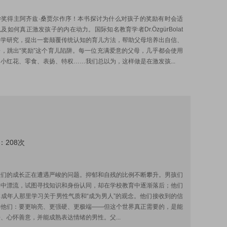
:
学奖得主阿齐兹·桑贾尔作序！本书探讨为什么对孩子的奖励有时会适
及如何真正激发孩子的内在动力。国际知名教育学者Dr.ÖzgürBolat
科学研究，提出一套颠覆传统认知的育儿方法，帮助父母培养出自信、
，跳出“奖励”这个育儿陷阱。每一位充满爱意的父母，几乎都会使用
小红花、零食、表扬、特权……我们总以为，这样做是在激发孩...
：208次
:
孩们的成长正在遭遇严峻的问题。抑郁和自残的比例不断攀升。男孩们
界中漂流，试图寻找知识和身份认同，却在学校教育中逐渐落后；他们
成年人那里学习关于男性气质和“成为男人”的观念。他们接收到的信
诉他们：要更响亮、更强硬、更极端——但这个世界真正需要的，是能
、心怀善意，并能成熟表达情绪的男性。父...