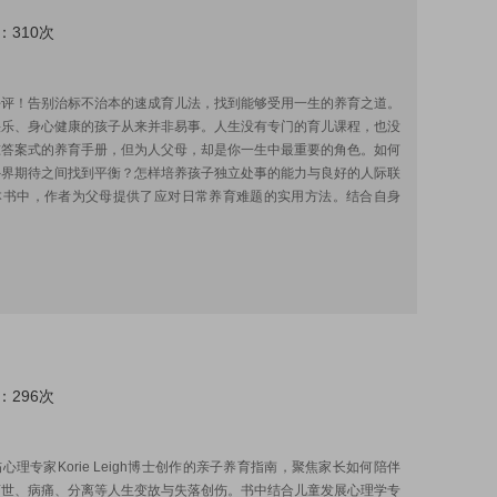
：310次
:
好评！告别治标不治本的速成育儿法，找到能够受用一生的养育之道。
快乐、身心健康的孩子从来并非易事。人生没有专门的育儿课程，也没
准答案式的养育手册，但为人父母，却是你一生中最重要的角色。如何
外界期待之间找到平衡？怎样培养孩子独立处事的能力与良好的人际联
本书中，作者为父母提供了应对日常养育难题的实用方法。结合自身
：296次
:
心理专家Korie Leigh博士创作的亲子养育指南，聚焦家长如何陪伴
离世、病痛、分离等人生变故与失落创伤。书中结合儿童发展心理学专