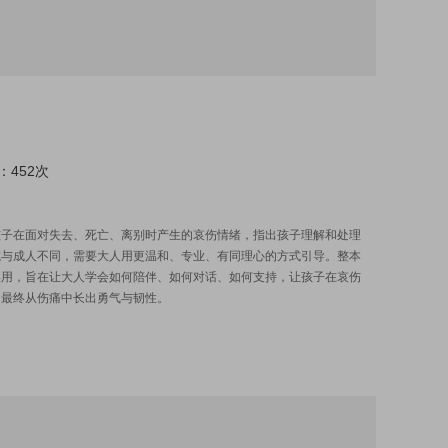
：452次
:
孩子在面对失去、死亡、离别时产生的哀伤情绪，指出孩子理解和处理
式与成人不同，需要大人用更温和、专业、有同理心的方式引导。整本
实用，旨在让大人学会如何陪伴、如何对话、如何支持，让孩子在哀伤
，最终从伤痛中长出勇气与韧性。