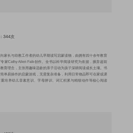
：344次
:
面向家长与幼教工作者的幼儿早期读写启蒙读物，由拥有四十余年教育
家Cathy Allen Falk创作。全书以科学阅读研究为依据，摒弃超前
的教育理念，主张用趣味适龄的亲子活动为孩子深耕阅读成长土壤。书
量简单易操作的启蒙游戏，无需复杂准备，利用日常物品即可在家或课
着重培养幼儿音素意识、字母辨识、词汇积累与精细动作等核心阅读