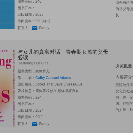
图书页码：240
结合自己
图书开本：-
为祖父母
出版日期：2026
长...
审阅资料：PDF,样书
联系人：
Fanny
与女儿的真实对话：青春期女孩的父母
必读
Restoring Our Girls
浏览数量
图书类型：家教育儿
内容简介
作 者：
Cathy Cassani Adams
原出版社：
Books That Save Lives (A03)
跟随治疗师
版权信息：简体版权存在,繁体版权存在
变化的社会
图书页码：224
间，你一
虑、抑郁
图书开本：-
的力量，让
出版日期：2024
审阅资料：PDF
联系人：
Fanny