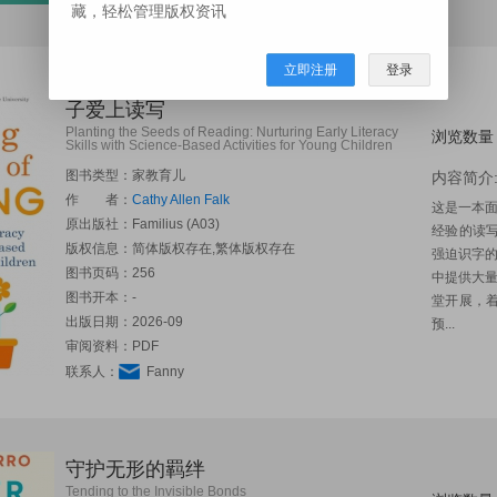
联系人：
Fanny
藏，轻松管理版权资讯
立即注册
登录
播种阅读种子：用科学启蒙活动，让孩
子爱上读写
Planting the Seeds of Reading: Nurturing Early Literacy
浏览数量
Skills with Science-Based Activities for Young Children
图书类型：家教育儿
内容简介
作 者：
Cathy Allen Falk
这是一本
原出版社：
Familius (A03)
经验的读写专
版权信息：简体版权存在,繁体版权存在
强迫识字
图书页码：256
中提供大
图书开本：-
堂开展，
出版日期：2026-09
预...
审阅资料：PDF
联系人：
Fanny
守护无形的羁绊
Tending to the Invisible Bonds