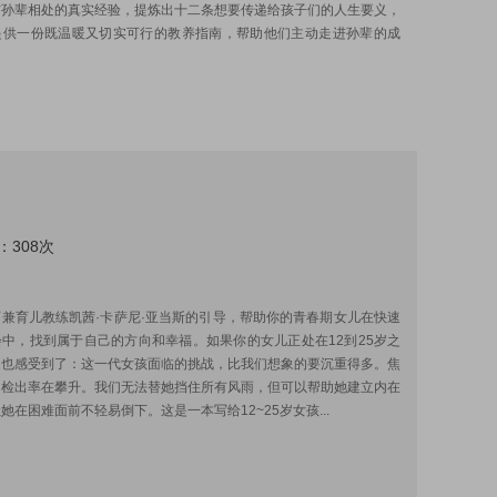
与孙辈相处的真实经验，提炼出十二条想要传递给孩子们的人生要义，
提供一份既温暖又切实可行的教养指南，帮助他们主动走进孙辈的成
：308次
:
兼育儿教练凯茜·卡萨尼·亚当斯的引导，帮助你的青春期女儿在快速
中，找到属于自己的方向和幸福。如果你的女儿正处在12到25岁之
定也感受到了：这一代女孩面临的挑战，比我们想象的要沉重得多。焦
的检出率在攀升。我们无法替她挡住所有风雨，但可以帮助她建立内在
她在困难面前不轻易倒下。这是一本写给12~25岁女孩...