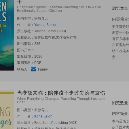
子
Unspoken Signals: Essential Parenting Skills to Raise
浏览数量
Emotionally Secure Children
图书类型：家教育儿
内容简介
作 者：
Yarona Boster
美亚满分
原出版社：
Yarona Boster (A03)
养育一个
版权信息：简体版权存在,繁体版权存在
有官方标
图书页码：236
在直觉与
图书开本：-
结？在这
出版日期：2026
亲...
审阅资料：PDF
联系人：
Fanny
当变故来临：陪伴孩子走过失落与哀伤
When Everything Changes: Parenting Through Loss and
Grief
浏览数量
图书类型：家教育儿
内容简介
作 者：
Korie Leigh
本书是哀伤
原出版社：
Free Spirit Publishing (A03)
孩子面对