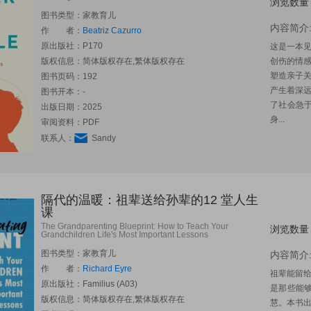
浏览数量
图书类型：家教育儿
内容简介
作 者：
Beatriz Cazurro
原出版社：
P170
这是一本
版权信息：简体版权存在,繁体版权存在
创伤的情
塑造亲子
图书页码：192
产生着深
图书开本：-
了社会急
出版日期：2025
身...
审阅资料：PDF
联系人：
Sandy
隔代的温暖：祖辈送给孙辈的12 堂人生
课
The Grandparenting Blueprint: How to Teach Your
浏览数量
Grandchildren Life's Most Important Lessons
图书类型：家教育儿
内容简介
作 者：
Richard Eyre
祖辈能留
原出版社：
Familius (A03)
是那些能
版权信息：简体版权存在,繁体版权存在
慧。本书出