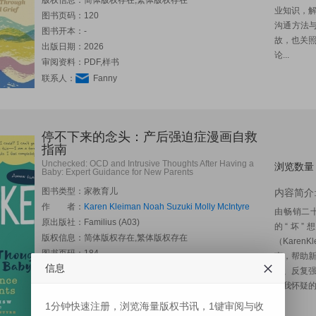
版权信息：简体版权存在,繁体版权存在
业知识，
图书页码：120
沟通方法
图书开本：-
故，也关
出版日期：2026
论...
审阅资料：PDF,样书
联系人：
Fanny
停不下来的念头：产后强迫症漫画自救
指南
Unchecked: OCD and Intrusive Thoughts After Having a
浏览数量
Baby: Expert Guidance for New Parents
图书类型：家教育儿
内容简介
作 者：
Karen Kleiman
Noah Suzuki
Molly McIntyre
由畅销二
原出版社：
Familius (A03)
的“坏”
版权信息：简体版权存在,繁体版权存在
（Karen
图书页码：184
南，帮助
信息
图书开本：-
念、反复
出版日期：2026-08
自我怀疑的恶
审阅资料：PDF
1分钟快速注册，浏览海量版权书讯，1键审阅与收