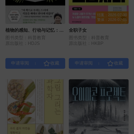
结案：2026-07-30
繁体：2026-07-15
植物的感知、行动与记忆：藏
全职子女
在微小叶片里的惊人生命力
图书类型：科普教育
图书类型：科普教育
原出版社：HDJS
原出版社：HKBP
|
|