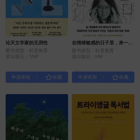
论天文学家的无用性
在情绪敏感的日子里，来一剂
化学
图书类型：科普教育
图书类型：科普教育
原出版社：SNP
原出版社：HM
|
|