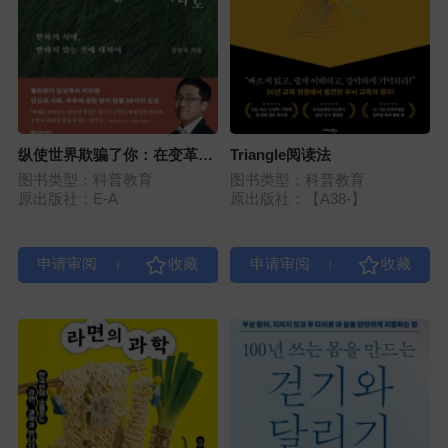
纵使世界欺骗了你：在变革的
Triangle阅读法
时代, 关于那些不变的事物
图书类型：科普教育
图书类型：科普教育
原出版社：E-A
原出版社：【A38-】
|
|