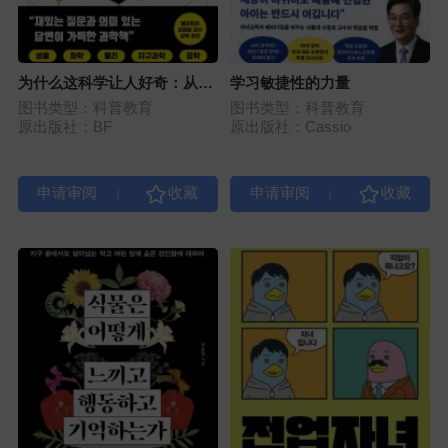
为什么这科学让人好奇：从日
学习敏捷性的力量
常好奇心到宇宙的奇葩问题
图书类型：科普教育
图书类型：科普教育
原出版社：BF
原出版社：Cassio
|
|