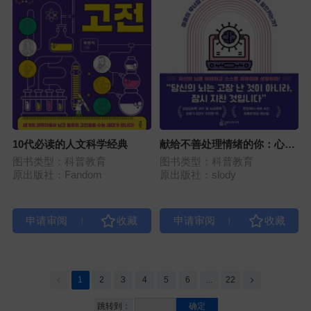
10代必读的人文科学经典
献给不善处理情绪的你：心灵
与大脑的科学 当内心崩溃时，
图书类型：科普教育
图书类型：科普教育
大脑如何帮助我们重新站起
原出版社：Fandom
原出版社：slody
来？
|
|
1
2
3
4
5
6
...
22
跳转到：
确定