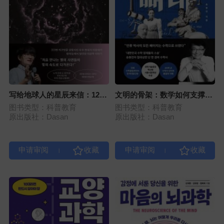
写给地球人的星辰来信：12颗
文明的骨架：数学如何支撑人
星讲述138亿年宇宙的消息
类文明
图书类型：科普教育
图书类型：科普教育
原出版社：Dasan
原出版社：Dasan
|
|