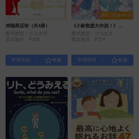
繁体：2026-04-20
神隐商店街（共4册）
《小龄救援大作战！》
（Kirara与Peach的可爱魔法
图书类型：少儿文学
图书类型：少儿文学
1）
原出版社：P228
原出版社：P274
|
|