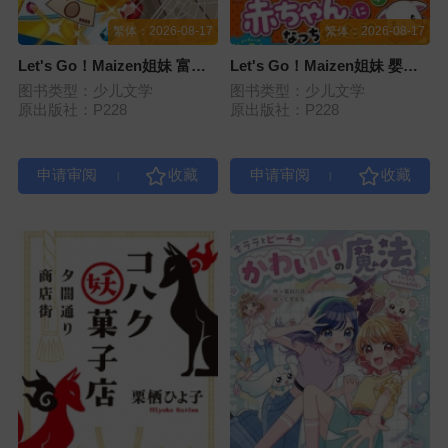
繁体：2026-08-17
繁体：2026-08-17
Let's Go！Maizen姐妹 富豪
Let's Go！Maizen姐妹 婴儿
监狱VS贫民监狱 （第三册）
百日生存大挑战！（第二册）
图书类型：少儿文学
图书类型：少儿文学
原出版社：P228
原出版社：P228
|
|