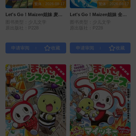
繁体：2026-08-17
繁体：2026-08-17
Let's Go！Maizen姐妹 麦基
Let's Go！Maizen姐妹 全身
变成“被遗忘的巨人”之后！？
变成黄金啦！（第五册）
图书类型：少儿文学
图书类型：少儿文学
（第六册）
原出版社：P228
原出版社：P228
|
|