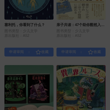
塞利托，你看到了什么？
亲子共读：47个助你酣然入梦
的绝佳故事
图书类型：少儿文学
图书类型：少儿文学
原出版社：A52
原出版社：A52
|
|