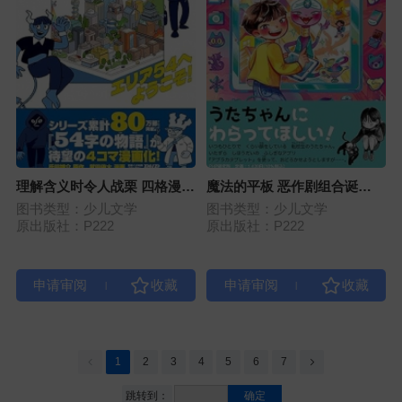
理解含义时令人战栗 四格漫画
魔法的平板 恶作剧组合诞
呈现的54字故事 欢迎来到54
生！？
图书类型：少儿文学
图书类型：少儿文学
区！
原出版社：P222
原出版社：P222
|
|
1
2
3
4
5
6
7
跳转到：
确定