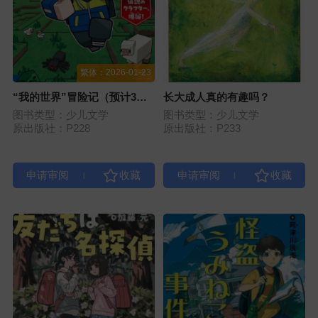
繁体：2026-01-23
“我的世界”冒险记（预计3
长大成人真的有趣吗？
册）
图书类型：少儿文学
图书类型：少儿文学
原出版社：P228
原出版社：P233
|
|