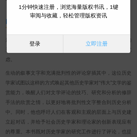
1分钟快速注册，浏览海量版权书讯，1键
审阅与收藏，轻松管理版权资讯
内容简介
这本随笔集反映了历史学家多米尼克·拉卡普拉对思想史的
登录
立即注册
无限热情，以及他在新社会历史中技术和实践“过剩”的忧
虑。
生动的叙事文字和充满批判性的评论穿插其中，这位历史
学家试图以这样的方式唤起其他历史学家对“伟大”文学的鉴
赏能力，唤醒人们对文学评论的技巧、研究和分析的修辞
手法的欣赏之情，以更好地将批判性文字整合到历史分析
中。同时，他也呼吁人们在客观和主观的层面上与历史建
立起对话，并给予社会历史学家和理论家的创新表现应有
的尊重。本书既对历史学家的研究工作进行了评论，也提