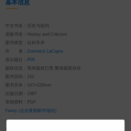
基本信息
中文书名：历史与批判
原版书名：History and Criticism
图书类型：社科学术
作 者：
Dominick LaCapra
原出版社：
P05
版权信息：简体版权已售,繁体版权存在
图书页码：152
图书开本：147×220mm
出版日期：1987
审阅资料：PDF
Fanny (点击复制邮件地址)
#历史 #批判 #思维 #理论 #文学 #研究
关键词：