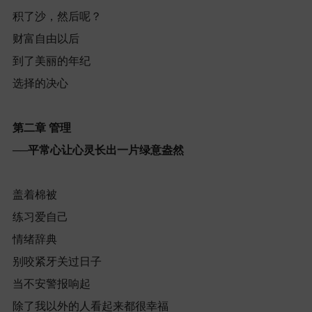
积了沙，然后呢？
财富自由以后
到了美丽的年纪
选择的决心
第二章
管理
──
平常心让心灵长出一片绿意盎然
盖着棉被
练习爱自己
情绪辞典
别咬紧牙关过日子
当不安警报响起
除了我以外的人看起来都很幸福