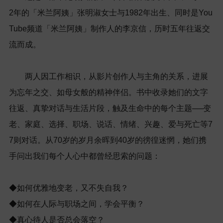
2年的「米兰阿姨」张明淑女士与1982年出生、同时是You
Tube频道「米兰阿姨」制作人的李京信，历时五年往返交
流而成。
两人因工作相识，从影片创作人与主角的关系，进展
为忘年之交、如母女般的精神伴侣。书中收录她们的文字
往返、真挚对话与生活片段，触及生命中的每个主题──变
老、家庭、选择、职场、说话、情绪、兴趣、爱与死亡等7
7则对话。从70岁的岁月余晖到40岁的徬徨迷惘，她们携
手问出我们每个人心中都曾经思索的问题：
◆如何优雅地变老，又不失自我？
◆如何在人际与职场之间，学会平衡？
◆真心待人是否总会落空？