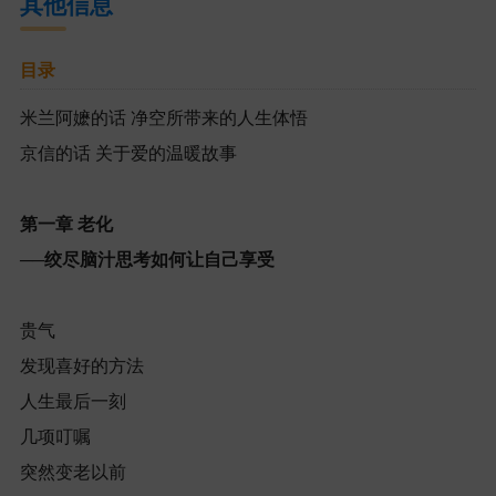
其他信息
目录
米兰阿嬷的话
净空所带来的人生体悟
京信的话
关于爱的温暖故事
第一章
老化
──
绞尽脑汁思考如何让自己享受
贵气
发现喜好的方法
人生最后一刻
几项叮嘱
突然变老以前