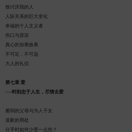
致讨厌我的人
人际关系的巨大变化
幸福的个人主义者
伤口与原谅
真心的加乘效果
不可近，不可远
大人的礼仪
第七章
爱
──
时刻忠于人生，尽情去爱
脆弱的父母与为人子女
道歉的用处
分手时如何少受一点伤？