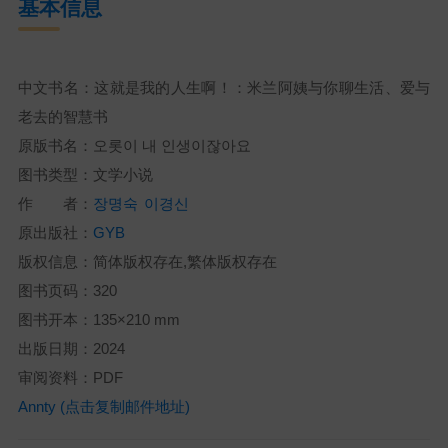
基本信息
中文书名：这就是我的人生啊！：米兰阿姨与你聊生活、爱与
老去的智慧书
原版书名：오롯이 내 인생이잖아요
图书类型：文学小说
作 者：
장명숙
이경신
原出版社：
GYB
版权信息：简体版权存在,繁体版权存在
图书页码：320
图书开本：135×210 mm
出版日期：2024
审阅资料：PDF
Annty (点击复制邮件地址)