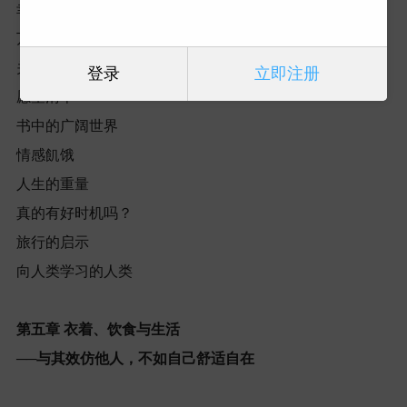
幸福风景
万一
关于精疲力竭（
Burn out
）
登录
立即注册
愿望清单
书中的广阔世界
情感飢饿
人生的重量
真的有好时机吗？
旅行的启示
向人类学习的人类
第五章
衣着、饮食与生活
──
与其效仿他人，不如自己舒适自在