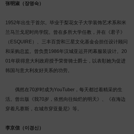
张明淑（장명숙）
1952
年出生于首尔。毕业于梨花女子大学装饰艺术系和米
兰马兰戈尼时尚学院。曾在多所大学任教，并在《君子》
（
ESQUIRE
）、三丰百货和三星文化基金会担任设计顾问
和采购总监。曾负责
1986
年汉城亚运开闭幕服装设计。
20
01
年获得意大利政府授予荣誉骑士爵士，以表彰她为促进
韩国与意大利友好关系的功劳。
偶然在
70
岁时成为
YouTuber
，每天都过着精采的生
活。曾出版《我
70
岁，依然向往灿烂的明天》、《在海边
穿着凡赛斯，在城市穿亚曼尼》等。
李京信（이경신）