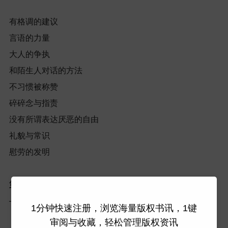
有格调的建议
言语的力量
大人的争执
和陌生人对话的方法
不习惯被称赞
碎碎念与指责
没有所谓表达厌恶的自由
礼貌与常识
慰劳的发明
第四章
思考
──
泉水要涌出地面也需要时间
1分钟快速注册，浏览海量版权书讯，1键
审阅与收藏，轻松管理版权资讯