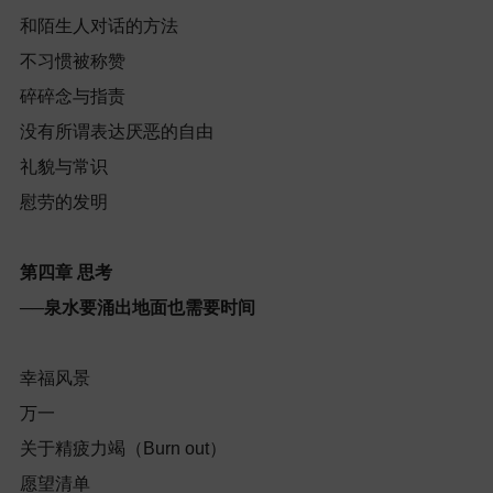
和陌生人对话的方法
不习惯被称赞
碎碎念与指责
没有所谓表达厌恶的自由
礼貌与常识
慰劳的发明
第四章
思考
──
泉水要涌出地面也需要时间
幸福风景
万一
关于精疲力竭（
Burn out
）
愿望清单