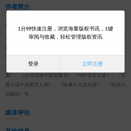
作者简介
林保淳
1分钟快速注册，浏览海量版权书讯，1键
审阅与收藏，轻松管理版权资讯
台湾大学中文研究所博士，现任台湾师范大学国文学系教
授。主要研究领域为明清思想、通俗文学与民俗文学，尤
以对当代武侠小说与民俗节庆的独到见解著称。著述丰
登录
立即注册
富，代表作包括《经世思想与文学经世》、《解构金
庸》、《台湾武侠小说发展史》（与叶洪生合著）、《古
典小说中的类型人物》、《纵横今古说武侠》、《武侠小
说概论》等。
媒体评论