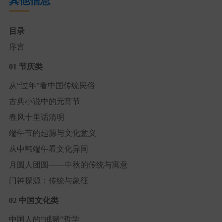
其他信息
目录
序言
01 节庆类
从“过年”看中国传统民俗
古典小说中的元宵节
春风十里话清明
端午节的起源与文化意义
从中韩端午看文化异同
月圆人团圆——中秋的传统与寓意
门神探源：传统与象征
02 中国文化类
中国人的“戒赌”哲学