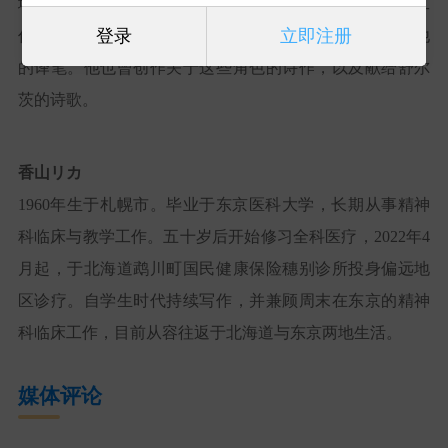
域。1966年在美国与《
PEANUTS
》相遇，自此开始翻译工
登录
立即注册
作。日本读者所熟知的
PEANUTS
角色经典台词，多出自他
的译笔。他也曾创作关于这些角色的诗作，以及献给舒尔
茨的诗歌。
香山リカ
1960年生于札幌市。毕业于东京医科大学，长期从事精神
科临床与教学工作。五十岁后开始修习全科医疗，2022年4
月起，于北海道鹉川町国民健康保险穗别诊所投身偏远地
区诊疗。自学生时代持续写作，并兼顾周末在东京的精神
科临床工作，目前从容往返于北海道与东京两地生活。
媒体评论