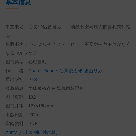
基本信息
中文书名：心灵伴侣史努比——消散不安与烦忧的自我关怀指
南
原版书名：心によりそうスヌーピー 不安やモヤモヤがなく
なるセルフケア
图书类型：心理自助
作 者：
Chares Schulz
谷川俊太郎
香山リカ
原出版社：
P222
版权信息：简体版权存在,繁体版权已售
图书页码：192
图书开本：127×188 mm
出版日期：2025
审阅资料：PDF
Annty (点击复制邮件地址)