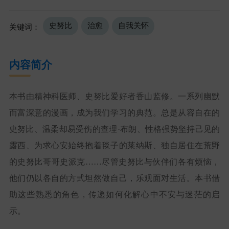
史努比
治愈
自我关怀
关键词：
内容简介
本书由精神科医师、史努比爱好者香山监修。一系列幽默
而富深意的漫画，成为我们学习的典范。总是从容自在的
史努比、温柔却易受伤的查理·布朗、性格强势坚持己见的
露西、为求心安始终抱着毯子的莱纳斯、独自居住在荒野
的史努比哥哥史派克……尽管史努比与伙伴们各有烦恼，
他们仍以各自的方式坦然做自己，乐观面对生活。本书借
助这些熟悉的角色，传递如何化解心中不安与迷茫的启
示。