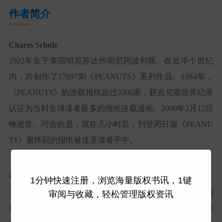
作者简介
Chares Schulz
1922年生于美国明尼苏达州明尼阿波利斯。在近半个世纪
内，共创作了17897则《
PEANUTS
》系列作品。1984年，
《
PEANUTS
》的连载报纸超过2000家，获吉尼斯世界纪录
认证为当时全球读者最多的报纸连载漫画。2000年2月12日
晚逝世。巧合的是，就在几小时后，刊登周日版《
PEANU
TS
》最终回的报纸被送至读者手中。
谷川俊太郎
1分钟快速注册，浏览海量版权书讯，1键
1931-2024。1931年出生于东京，诗人。以《二十亿光年的
审阅与收藏，轻松管理版权资讯
孤独》出道，活跃于绘本、童谣、剧本、翻译等多个领