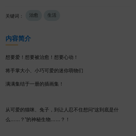
治愈
生活
关键词：
内容简介
想要爱！想要被治愈！想要心动！
将手掌大小、小巧可爱的迷你萌物们
满满集结于一册的插画集！
从可爱的猫咪、兔子，到让人忍不住想问
“
这到底是什
么……？”的神秘生物……？！