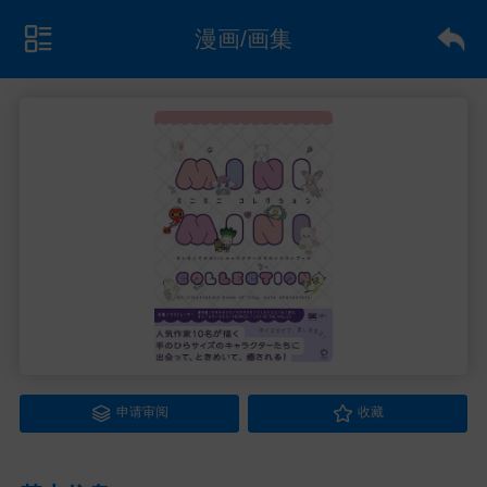
漫画/画集