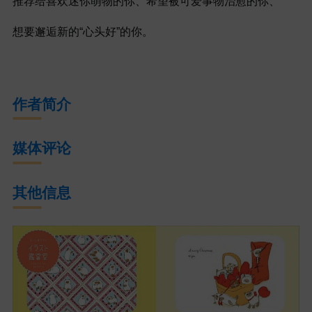
推荐给喜欢迷你萌物的你、希望被可爱事物治愈的你、
想要邂逅新的“心头好”的你。
作者简介
媒体评论
其他信息