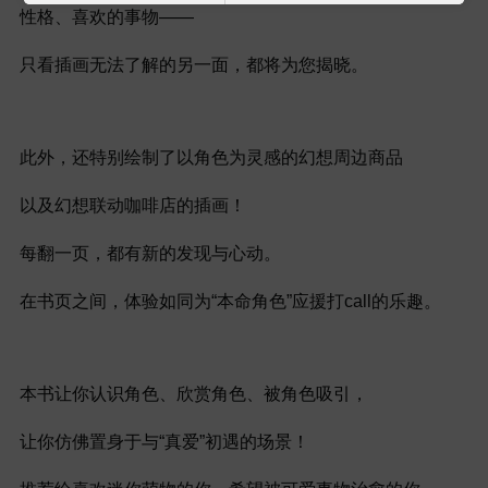
性格、喜欢的事物——
只看插画无法了解的另一面，都将为您揭晓。
此外，还特别绘制了以角色为灵感的幻想周边商品
以及幻想联动咖啡店的插画！
每翻一页，都有新的发现与心动。
在书页之间，体验如同为
“
本命角色”应援打call的乐趣。
本书让你认识角色、欣赏角色、被角色吸引，
让你仿佛置身于与“真爱
”
初遇的场景！