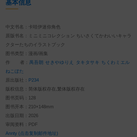
基本信息
中文书名：卡哇伊迷你角色
原版书名：ミニミニコレクション ちいさくてかわいいキャラ
クターたちのイラストブック
图书类型：漫画/画集
作 者：
禺吾朗
せきやゆりえ
タキタサキ
ちくわミエル
ねこぽた
原出版社：
P234
版权信息：简体版权存在,繁体版权存在
图书页码：128
图书开本：210×148mm
出版日期：2026
审阅资料：PDF
Annty (点击复制邮件地址)