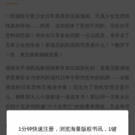
一部描绘可爱少女日常风景的五格漫画。天真少女无邪而
纯真的举动……然而，这却招来了意想不到的、完全出乎
意料的悲剧！潜伏在日常各处的那一点点疏忽，竟夺走了
无辜少女的生命！那场悲剧的原因究竟是什么！？翻开下
一页，第五格将揭晓答案！
漫画名手湖西晶敏锐洞察并加以戏剧化的，是毫无疑虑地
享受着安全与便利的现代日本中那些意外的陷阱——全新
感觉的日常恐怖五格连作集！无论为了危机管理还是什
么，都希望大人小孩都读一读这本书！若以同一主角从出
生到十五岁间跨越"六十次死亡"的故事来阅读，又会有另
一番回味悠长的读后感！收录全新绘制作品，内容充实的
作者最新作！！
1分钟快速注册，浏览海量版权书讯，1键