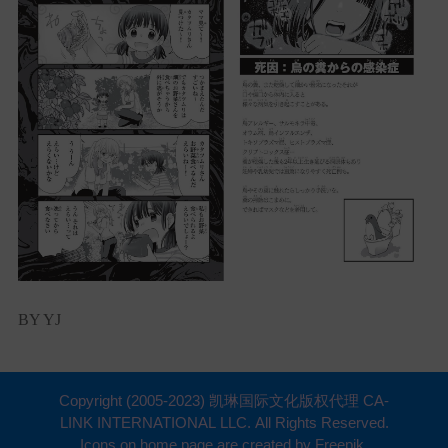
BY YJ
Copyright (2005-2023) 凯琳国际文化版权代理 CA-
LINK INTERNATIONAL LLC. All Rights Reserved.
Icons on home page are created by Freepik.