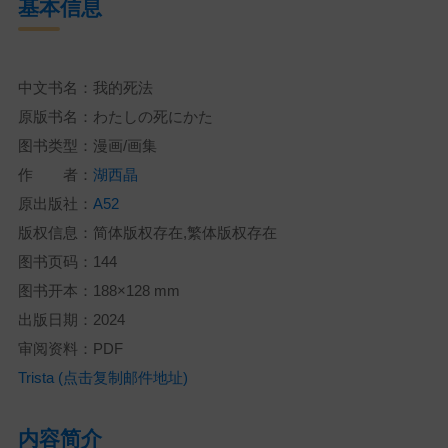
基本信息
中文书名：我的死法
原版书名：わたしの死にかた
图书类型：漫画/画集
作 者：
湖西晶
原出版社：
A52
版权信息：简体版权存在,繁体版权存在
图书页码：144
图书开本：188×128 mm
出版日期：2024
审阅资料：PDF
Trista (点击复制邮件地址)
内容简介