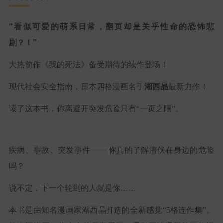
“看似可爱的萌系日常，翻页却是关乎性命的恐怖悲
剧？！”
大热前作《我的死法》备受期待的续作登场！
现代社会安全指南，日本四格漫画名手
湖西晶
最新力作！
读了这本书，你离避开突发危险只有“一页之隔”。
疾病、事故、突发事件—— 你真的了解潜伏在身边的危险
吗？
说不定，下一个轮到的人就是你……
本书是由知名漫画家湖西晶打造的全新感觉“5格连作集”。