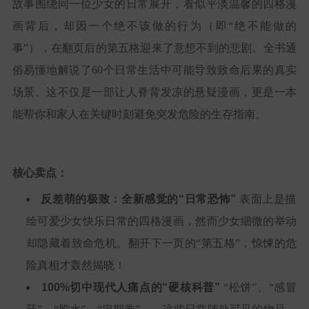
故事围绕同一位少女的日常展开，看似平淡温馨的四格漫
画背后，却因一个绝不该做的行为（即“绝不能做的
事”），在翻页后的第五格迎来了意想不到的悲剧。全书通
俗易懂地解说了60个日常生活中可能导致致命后果的真实
场景。这不仅是一部让人脊背发凉的悬疑漫画，更是一本
能帮你和家人在关键时刻避免突发危险的生存指南。
核心卖点：
反差萌的极致：全新感觉的“日常恐怖”
表面上是描
绘可爱少女快乐日常的四格漫画，然而少女细微的举动
却隐藏着致命危机。翻开下一页的“第五格”，惊悚的危
险真相才轰然揭晓！
100%切中现代人痛点的“硬核科普”
“松饼”、“感冒