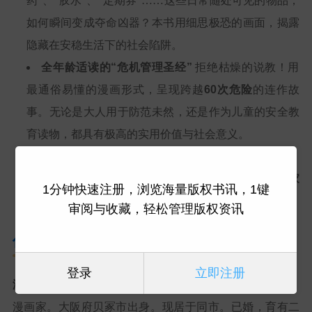
药”、“胶水”、“定期券”……这些日常随处可见的物品，
如何瞬间变成夺命凶器？本书用细思极恐的画面，揭露
隐藏在安稳生活下的社会陷阱。
全年龄适读的“危机管理圣经”
拒绝枯燥的说教！用
最通俗易懂的漫画形式，呈现跨越
60次危险
的连作故
事。无论是大人用于防范未然，还是作为儿童的安全教
育读物，都具有极高的实用价值与社会意义。
含金量十足的独家内容
本书不仅收录了连载期间引
发热议的篇章，更包含了
仅在此处公开的全新绘制独家
1分钟快速注册，浏览海量版权书讯，1键
番外篇。
审阅与收藏，轻松管理版权资讯
作者简介
登录
立即注册
湖西晶
漫画家。大阪府贝冢市出身。现居于同市。已婚，育有二