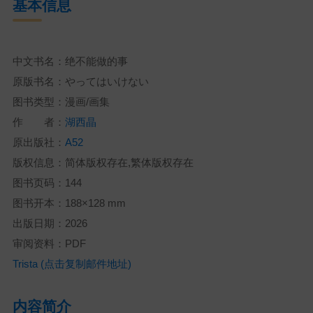
基本信息
中文书名：绝不能做的事
原版书名：やってはいけない
图书类型：漫画/画集
作 者：
湖西晶
原出版社：
A52
版权信息：简体版权存在,繁体版权存在
图书页码：144
图书开本：188×128 mm
出版日期：2026
审阅资料：PDF
Trista (点击复制邮件地址)
内容简介