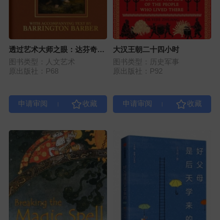
透过艺术大师之眼：达芬奇作
大汉王朝二十四小时
品精选
图书类型：人文艺术
图书类型：历史军事
原出版社：P68
原出版社：P92
|
|