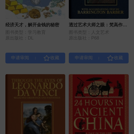
经济天才，解开金钱的秘密
透过艺术大师之眼：梵高作品
精选
图书类型：学习教育
图书类型：人文艺术
原出版社：DL
原出版社：P68
|
|