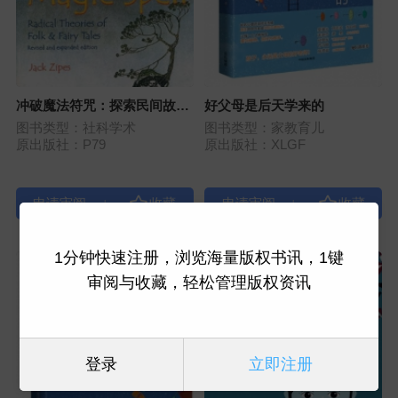
冲破魔法符咒：探索民间故事
好父母是后天学来的
和童话故事的激进理论（修订
图书类型：社科学术
图书类型：家教育儿
扩充版）
原出版社：P79
原出版社：XLGF
|
|
1分钟快速注册，浏览海量版权书讯，1键
审阅与收藏，轻松管理版权资讯
登录
立即注册