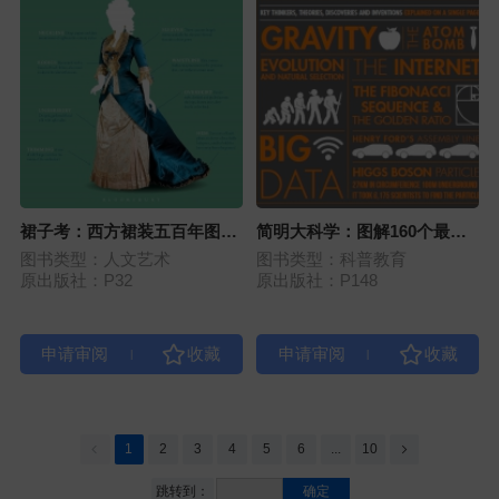
裙子考：西方裙装五百年图鉴
简明大科学：图解160个最关
（修订版）
键理论、科学家、重要发现、
图书类型：人文艺术
图书类型：科普教育
发明与科技应用
原出版社：P32
原出版社：P148
|
|
1
2
3
4
5
6
...
10
跳转到：
确定