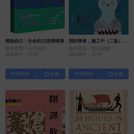
拥抱自己：生命的12堂情绪课
我的青春，施工中（二版）：
王浩威医师的青春门诊
图书类型：心理励志
图书类型：生活/健康
原出版社：XLGF
原出版社：XLGF
|
|