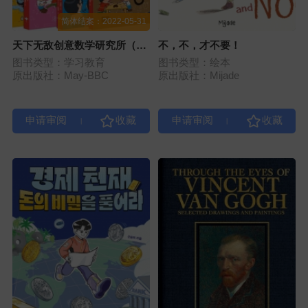
简体结案：2022-05-31
天下无敌创意数学研究所（8
不，不，才不要！
册）
图书类型：学习教育
图书类型：绘本
原出版社：May-BBC
原出版社：Mijade
|
|