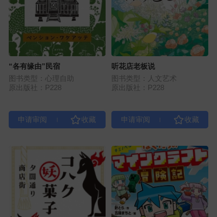
“各有缘由”民宿
听花店老板说
图书类型：心理自助
图书类型：人文艺术
原出版社：P228
原出版社：P228
|
|