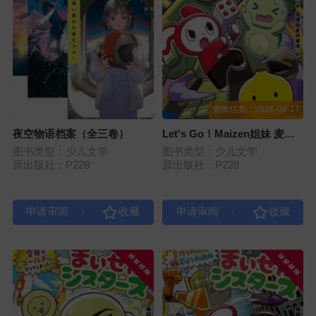
繁体结案：2026-08-17
夜空物语档案（全三卷）
Let's Go！Maizen姐妹 麦基
变成“被遗忘的巨人”之后！？
图书类型：少儿文学
图书类型：少儿文学
（第六册）
原出版社：P228
原出版社：P228
|
|