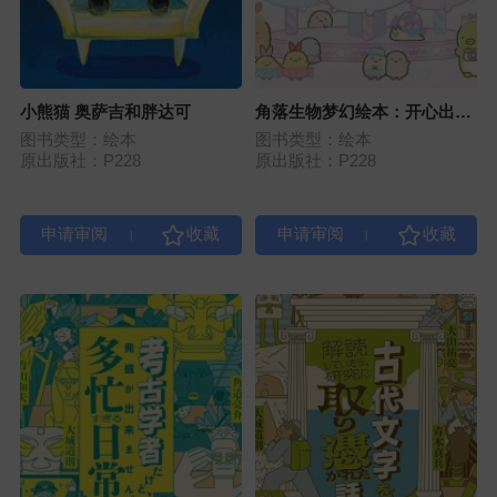
小熊猫 奥萨吉和胖达可
角落生物梦幻绘本：开心出
发！珍珠乐园
图书类型：绘本
图书类型：绘本
原出版社：P228
原出版社：P228
|
|