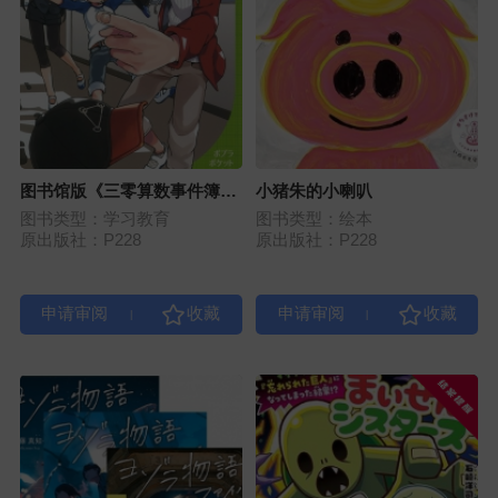
图书馆版《三零算数事件簿》
小猪朱的小喇叭
系列（全7册）
图书类型：学习教育
图书类型：绘本
原出版社：P228
原出版社：P228
|
|