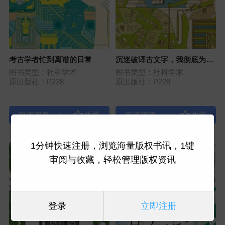
考古学者忙到离谱的日常
沉迷破译古文字，我彻底为研
究着了魔
图书类型：社科学术
图书类型：社科学术
原出版社：P228
原出版社：P228
|
|
1分钟快速注册，浏览海量版权书讯，1键
审阅与收藏，轻松管理版权资讯
登录
立即注册