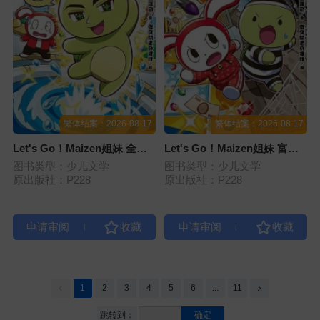
繁体结案：2026-08-17
繁体结案：2026-08-17
Let's Go！Maizen姐妹 全身
Let's Go！Maizen姐妹 富豪
变成黄金啦！（第五册）
监狱VS贫民监狱 （第三册）
图书类型：少儿文学
图书类型：少儿文学
原出版社：P228
原出版社：P228
|
|
1
2
3
4
5
6
...
11
跳转到：
确定