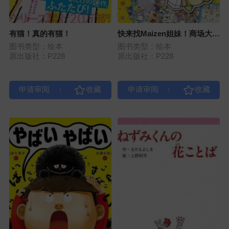
有猫！真的有猫！
快来找Maizen姐妹！商场大骚
动！
图书类型：绘本
图书类型：绘本
原出版社：P228
原出版社：P228
|
|