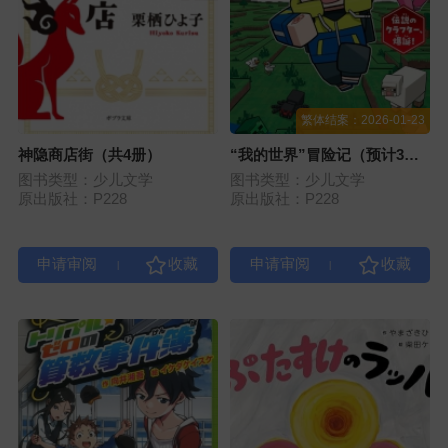
繁体结案：2026-01-23
神隐商店街（共4册）
“我的世界”冒险记（预计3
册）
图书类型：少儿文学
图书类型：少儿文学
原出版社：P228
原出版社：P228
|
|